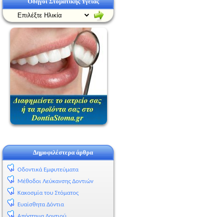
Οδηγοί Στοματικής Υγείας
Δημοφιλέστερα άρθρα
Οδοντικά Εμφυτεύματα
Μέθοδοι Λεύκανσης Δοντιών
Κακοσμία του Στόματος
Ευαίσθητα Δόντια
Απόστημα Δοντιού