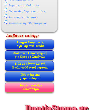
Συμπτώματα Ουλίτιδας
Θεραπείες Περιοδοντίτιδας
Απονεύρωση Δοντιού
Συστατικά της Οδοντόκρεμας
Διαβάστε επίσης:
Οδηγοί Στοματικής
Υγιεινής ανά Ηλικία
Αισθητική Οδοντιατρική
για Όμορφο Χαμόγελο
Πώς να κάνετε Σωστή
Επιλογή Οδοντόβουρτσας
Οδοντόκρεμα
χωρίς Φθόριο;
Πώς να επιλέξω
Οδοντίατρο
DontiaStoma.gr