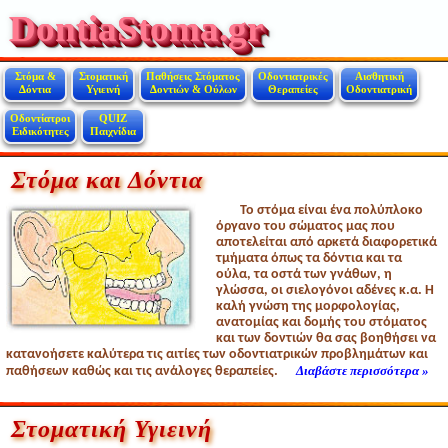
DontiaStoma.gr
Στόμα &
Στοματική
Παθήσεις Στόματος
Οδοντιατρικές
Αισθητική
Δόντια
Υγιεινή
Δοντιών & Ούλων
Θεραπείες
Οδοντιατρική
Οδοντίατροι
QUIZ
Ειδικότητες
Παιχνίδια
Στόμα και Δόντια
Το στόμα είναι ένα πολύπλοκο
όργανο του σώματος μας που
αποτελείται από αρκετά διαφορετικά
τμήματα όπως τα δόντια και τα
ούλα, τα οστά των γνάθων, η
γλώσσα, οι σιελογόνοι αδένες κ.α. Η
καλή γνώση της μορφολογίας,
ανατομίας και δομής του στόματος
και των δοντιών θα σας βοηθήσει να
κατανοήσετε καλύτερα τις αιτίες των οδοντιατρικών προβλημάτων και
Διαβάστε περισσότερα »
παθήσεων καθώς και τις ανάλογες θεραπείες.
Στοματική Υγιεινή