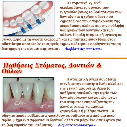
Η Στοματική Υγιεινή
περιλαμβάνει το σύνολο των
ενεργειών (όπως το βούρτσισμα των
δοντιών και η χρήση οδοντικού
νήματος) για την απομάκρυνση της
μικροβιακής πλάκας και την πρόληψη
παθήσεων των δοντιών και των
ούλων. Η καλή στοματική υγιεινή σε
συνδυασμό με τη σωστή διατροφή και τις τακτικές επισκέψεις στον
οδοντίατρο αποτελούν τους τρείς σημαντικότερους παράγοντες για τη
Διαβάστε περισσότερα »
διατήρηση της στοματικής υγείας.
Παθήσεις Στόματος, Δοντιών &
Ούλων
Η στοματική υγεία συνδέεται
στενά με την ποιότητα ζωής αλλά και
την γενική μας υγεία. Αρκετές
παθήσεις απειλούν την υγεία των
δοντιών, ούλων και λοιπών ιστών
του στόματος επηρεάζοντας την
ικανότητα μας να μασάμε,
χαμογελάμε ή μιλάμε σωστά. Τα
οδοντιατρικά προβλήματα ποικίλουν σε σοβαρότητα από μια μικρή
άφθα, μέχρι ένα σφράγισμα δοντιού αλλά και μέχρι ένα απειλητικό για
Διαβάστε περισσότερα »
τη ζωή καρκίνο του στόματος.